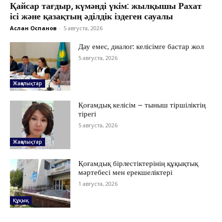
Қайсар тағдыр, күмәнді үкім: жылқышы Рахат
ісі және қазақтың әділдік іздеген сауалы
Аслан Оспанов
-
5 августа, 2026
Дау емес, диалог: келісімге бастар жол
5 августа, 2026
Жаңалықтар
Қоғамдық келісім – тыныш тіршіліктің
тірегі
5 августа, 2026
Жаңалықтар
ЖАҢАЛЫҚТАР
Қоғамдық бірлестіктерінің құқықтық
мәртебесі мен ерекшеліктері
ОҚИҒА
1 августа, 2026
КӨЗҚАРАС
ЗЕРТТЕУ
Құқық
СҰХБАТ