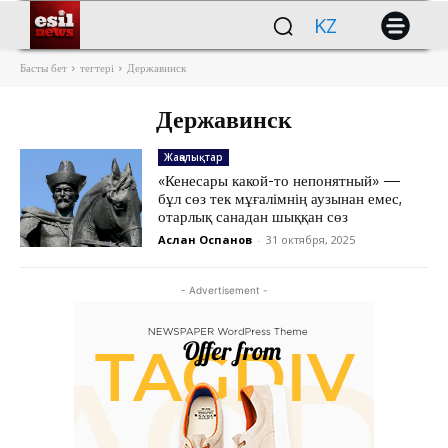
KZ
Басты бет
тегтері
Державинск
Державинск
Жаңалықтар
«Кенесары какой-то непонятный» —
бұл сөз тек мұғалімнің аузынан емес,
отарлық санадан шыққан сөз
Аслан Оспанов
-
31 октября, 2025
- Advertisement -