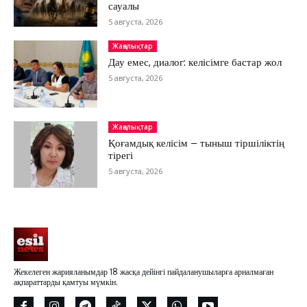
сауалы
5 августа, 2026
Жаңалықтар
Дау емес, диалог: келісімге бастар жол
5 августа, 2026
Жаңалықтар
Қоғамдық келісім – тыныш тіршіліктің
тірегі
5 августа, 2026
Жекелеген жарияланымдар 18 жасқа дейінгі пайдаланушыларға арналмаған
ақпараттарды қамтуы мүмкін.