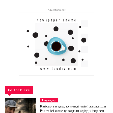
АРНАЙЫ ЖОБА
ӘЛЕУМЕТ
- Advertisement -
ҚҰҚЫҚ
ШЕЖІРЕ
ТЫЛСЫМ
ФОТО ДӘЙЕК
C
17.7
Kokshetau
Жоба туралы
Байланыс
Жарнама
Editor Picks
Жаңалықтар
Қайсар тағдыр, күмәнді үкім: жылқышы
Рахат ісі және қазақтың әділдік іздеген