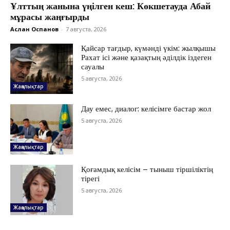
Ұлттың жанына үңілген кеш: Көкшетауда Абай
мұрасы жаңғырды
Аслан Оспанов
-
7 августа, 2026
Қайсар тағдыр, күмәнді үкім: жылқышы
Рахат ісі және қазақтың әділдік іздеген
сауалы
5 августа, 2026
Жаңалықтар
Дау емес, диалог: келісімге бастар жол
5 августа, 2026
Жаңалықтар
ЖАҢАЛЫҚТАР
Қоғамдық келісім – тыныш тіршіліктің
тірегі
ОҚИҒА
5 августа, 2026
КӨЗҚАРАС
ЗЕРТТЕУ
Жаңалықтар
СҰХБАТ