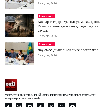
7 августа, 2026
Жаңалықтар
Қайсар тағдыр, күмәнді үкім: жылқышы
Рахат ісі және қазақтың әділдік іздеген
сауалы
5 августа, 2026
Жаңалықтар
Дау емес, диалог: келісімге бастар жол
5 августа, 2026
Жекелеген жарияланымдар 18 жасқа дейінгі пайдаланушыларға арналмаған
ақпараттарды қамтуы мүмкін.