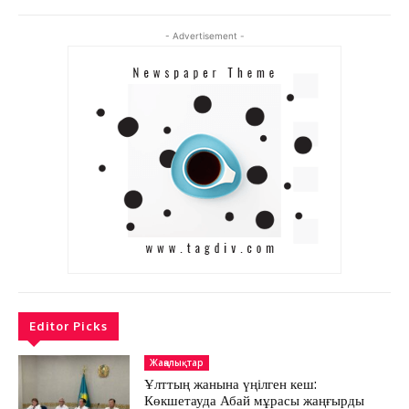
АРНАЙЫ ЖОБА
ӘЛЕУМЕТ
- Advertisement -
ҚҰҚЫҚ
ШЕЖІРЕ
ТЫЛСЫМ
ФОТО ДӘЙЕК
C
13.6
Kokshetau
Жоба туралы
Байланыс
Жарнама
Editor Picks
Жаңалықтар
Ұлттың жанына үңілген кеш:
Көкшетауда Абай мұрасы жаңғырды