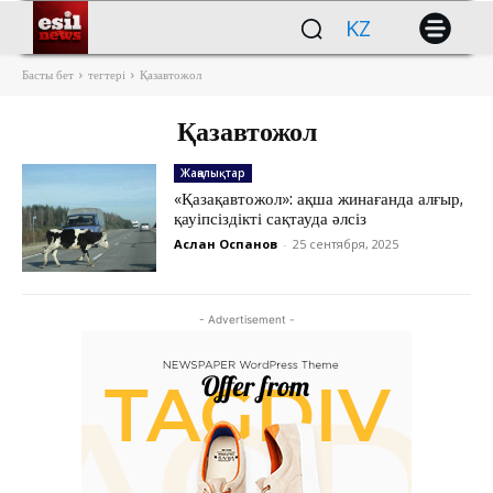
KZ
Басты бет
тегтері
Қазавтожол
Қазавтожол
Жаңалықтар
«Қазақавтожол»: ақша жинағанда алғыр,
қауіпсіздікті сақтауда әлсіз
Аслан Оспанов
-
25 сентября, 2025
- Advertisement -