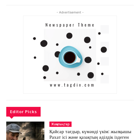
АРНАЙЫ ЖОБА
ӘЛЕУМЕТ
- Advertisement -
ҚҰҚЫҚ
ШЕЖІРЕ
ТЫЛСЫМ
ФОТО ДӘЙЕК
C
14.1
Kokshetau
Жоба туралы
Байланыс
Жарнама
Editor Picks
Жаңалықтар
Қайсар тағдыр, күмәнді үкім: жылқышы
Рахат ісі және қазақтың әділдік іздеген