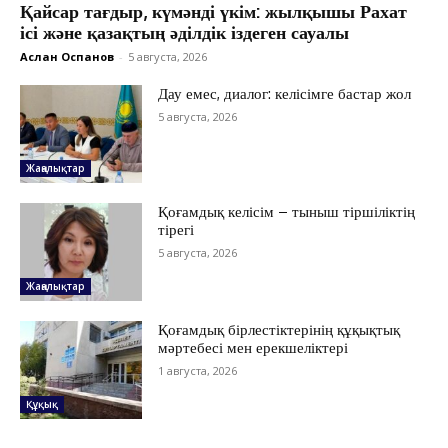
Қайсар тағдыр, күмәнді үкім: жылқышы Рахат
ісі және қазақтың әділдік іздеген сауалы
Аслан Оспанов
-
5 августа, 2026
Дау емес, диалог: келісімге бастар жол
5 августа, 2026
Жаңалықтар
Қоғамдық келісім – тыныш тіршіліктің
тірегі
5 августа, 2026
Жаңалықтар
ЖАҢАЛЫҚТАР
Қоғамдық бірлестіктерінің құқықтық
мәртебесі мен ерекшеліктері
ОҚИҒА
1 августа, 2026
КӨЗҚАРАС
ЗЕРТТЕУ
Құқық
СҰХБАТ