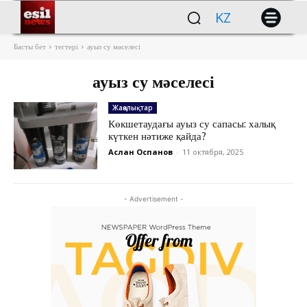
KZ
Басты бет
тегтері
ауыз су мәселесі
ауыз су мәселесі
Жаңалықтар
Көкшетаудағы ауыз су сапасы: халық
күткен нәтиже қайда?
Аслан Оспанов
-
11 октября, 2025
- Advertisement -