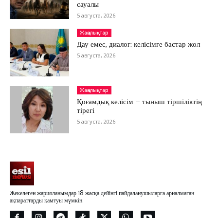
сауалы
5 августа, 2026
Жаңалықтар
Дау емес, диалог: келісімге бастар жол
5 августа, 2026
Жаңалықтар
Қоғамдық келісім – тыныш тіршіліктің
тірегі
5 августа, 2026
Жекелеген жарияланымдар 18 жасқа дейінгі пайдаланушыларға арналмаған
ақпараттарды қамтуы мүмкін.