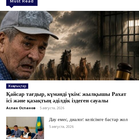
Must Read
ЖАҢАЛЫҚТАР
ОҚИҒА
Жаңалықтар
КӨЗҚАРАС
Қайсар тағдыр, күмәнді үкім: жылқышы Рахат
ісі және қазақтың әділдік іздеген сауалы
ЗЕРТТЕУ
Аслан Оспанов
-
5 августа, 2026
СҰХБАТ
АРНАЙЫ ЖОБА
Дау емес, диалог: келісімге бастар жол
5 августа, 2026
ӘЛЕУМЕТ
ҚҰҚЫҚ