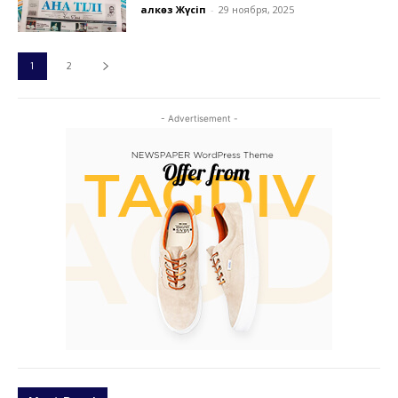
Қалкөз Жүсіп
-
29 ноября, 2025
1
2
- Advertisement -