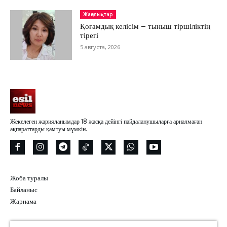
Жаңалықтар
Қоғамдық келісім – тыныш тіршіліктің
тірегі
5 августа, 2026
Жекелеген жарияланымдар 18 жасқа дейінгі пайдаланушыларға арналмаған
ақпараттарды қамтуы мүмкін.
Жоба туралы
Байланыс
Жарнама