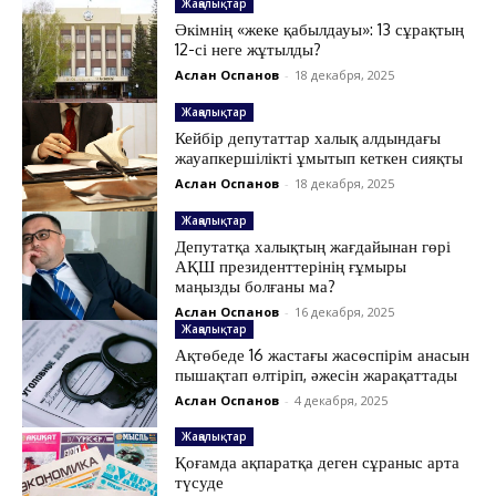
Жаңалықтар
Әкімнің «жеке қабылдауы»: 13 сұрақтың
12-сі неге жұтылды?
Аслан Оспанов
-
18 декабря, 2025
Жаңалықтар
Кейбір депутаттар халық алдындағы
жауапкершілікті ұмытып кеткен сияқты
Аслан Оспанов
-
18 декабря, 2025
Жаңалықтар
Депутатқа халықтың жағдайынан гөрі
АҚШ президенттерінің ғұмыры
маңызды болғаны ма?
Аслан Оспанов
-
16 декабря, 2025
Жаңалықтар
Ақтөбеде 16 жастағы жасөспірім анасын
пышақтап өлтіріп, әжесін жарақаттады
Аслан Оспанов
-
4 декабря, 2025
Жаңалықтар
Қоғамда ақпаратқа деген сұраныс арта
түсуде