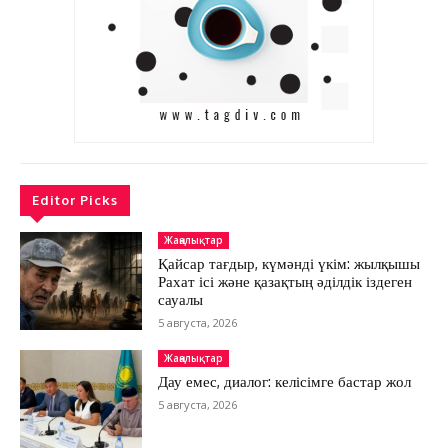
Editor Picks
Жаңалықтар
Қайсар тағдыр, күмәнді үкім: жылқышы
Рахат ісі және қазақтың әділдік іздеген
сауалы
5 августа, 2026
Жаңалықтар
Дау емес, диалог: келісімге бастар жол
5 августа, 2026