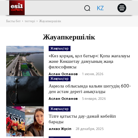
KZ
Басты бет
тегтері
Жауапкершілік
Жауапкершілік
Жаңалықтар
«Көз қорқақ, қол батыр»: Қопа жағалауы
және Көкшетау дамуының жаңа
философиясы
Аслан Оспанов
-
1 июня, 2026
Жаңалықтар
Ақмола облысында кальян шегудің 600-
ден астам дерегі анықталды
Аслан Оспанов
-
5 января, 2026
Жаңалықтар
Тілге қатысты дау-дамай көбейіп
барады
Қалкөз Жүсіп
-
28 декабря, 2025