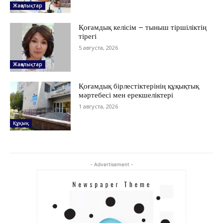
Жаңалықтар
ШЕЖІРЕ
ТЫЛСЫМ
Қоғамдық келісім – тыныш тіршіліктің
тірегі
ФОТО ДӘЙЕК
5 августа, 2026
Жаңалықтар
C
17.8
Kokshetau
Қоғамдық бірлестіктерінің құқықтық
Жоба туралы
Байланыс
Жарнама
мәртебесі мен ерекшеліктері
1 августа, 2026
Құқық
- Advertisement -