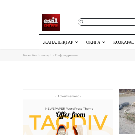
ЖАҢАЛЫҚТАР
ОҚИҒА
КӨЗҚАРАС
Басты бет
тегтері
Инфрақұрылым
- Advertisement -