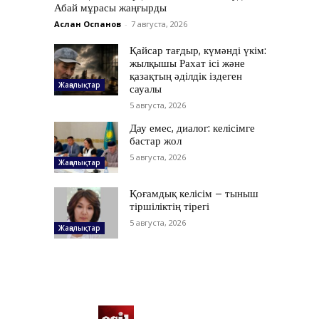
Абай мұрасы жаңғырды
Аслан Оспанов
-
7 августа, 2026
Қайсар тағдыр, күмәнді үкім:
жылқышы Рахат ісі және
қазақтың әділдік іздеген
Жаңалықтар
сауалы
5 августа, 2026
Дау емес, диалог: келісімге
бастар жол
5 августа, 2026
Жаңалықтар
Қоғамдық келісім – тыныш
тіршіліктің тірегі
5 августа, 2026
Жаңалықтар