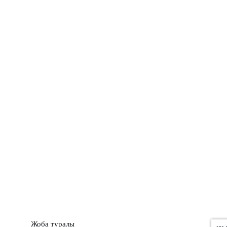
ШЕЖІРЕ
ТЫЛСЫМ
ФОТО ДӘЙЕК
C
19.7
Kokshetau
Жоба туралы
Байланыс
Жарнама
Жоба туралы