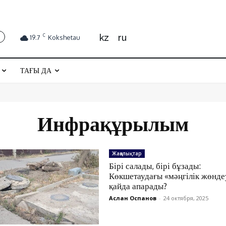
kz
ru
C
19.7
Kokshetau
ТАҒЫ ДА
Инфрақұрылым
Жаңалықтар
Бірі салады, бірі бұзады:
Көкшетаудағы «мәңгілік жөнде
қайда апарады?
Аслан Оспанов
-
24 октября, 2025