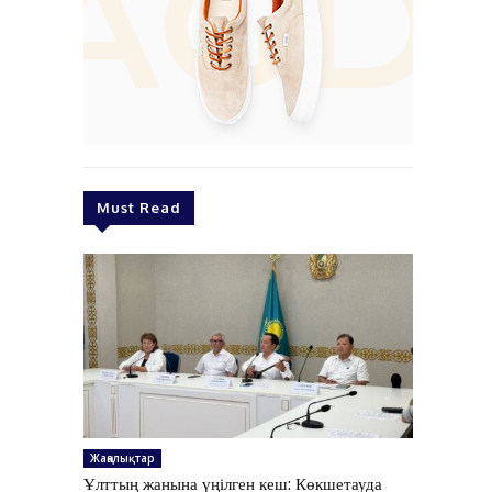
Must Read
Жаңалықтар
Ұлттың жанына үңілген кеш: Көкшетауда