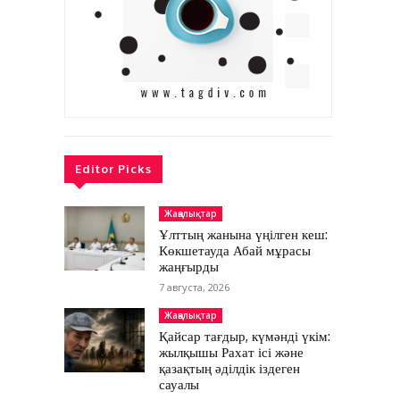
Editor Picks
Жаңалықтар
Ұлттың жанына үңілген кеш:
Көкшетауда Абай мұрасы
жаңғырды
7 августа, 2026
Жаңалықтар
Қайсар тағдыр, күмәнді үкім:
жылқышы Рахат ісі және
қазақтың әділдік іздеген
сауалы