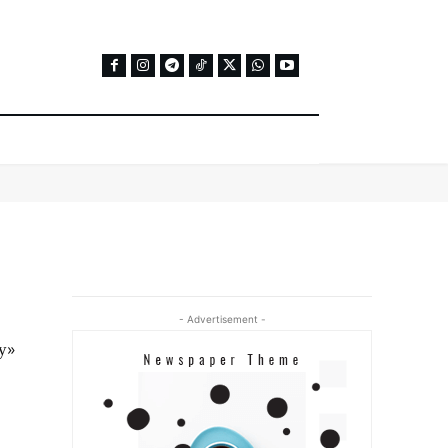
- Advertisement -
у»