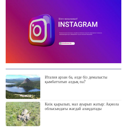
Италия арзан ба, әлде біз демалысты
қымбаттатып алдық па?
Киік қырылып, мал ауырып жатыр: Ақмола
облысындағы жағдай алаңдатады