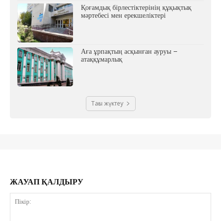
Қоғамдық бірлестіктерінің құқықтық
мәртебесі мен ерекшеліктері
Аға ұрпақтың асқынған ауруы –
атаққұмарлық
Тағы жүктеу
ЖАУАП ҚАЛДЫРУ