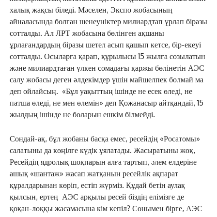
халық жақсы біледі. Мәселен, Экспо жобасының
айналасында болған шенеуніктер милиардтап ұрлап біразы
сотталды. Ал ЛРТ жобасына бөлінген ақшаны
ұрлағандардың біразы шетел асып қашып кетсе, бір-екеуі
сотталды. Осыларға қарап, құрылысы 15 жылға созылатын
және милиардтаған үлкен сомадағы қаржы бөлінетін АЭС
салу жобасы деген әлдекімдер үшін майшелпек болмай ма
деп ойлайсың. «Бұл уақыттың ішінде не есек өледі, не
патша өледі, не мен өлемін» деп Қожанасыр айтқандай, 15
жылдың ішінде не боларын ешкім білмейді.
Сондай-ақ, бұл жобаны басқа емес, ресейдің «Росатомы»
салатыны да көңілге күдік ұялатады. Жасыратыны жоқ,
Ресейдің ядролық шоқпарын алға тартып, әлем елдеріне
ашық «шантаж» жасап жатқанын ресейлік ақпарат
құралдарынан көріп, естіп жүрміз. Құдай бетін аулақ
қылсын, ертең АЭС арқылы ресей біздің елімізге де
қоқан-лоққы жасамасына кім кепіл? Сонымен бірге, АЭС