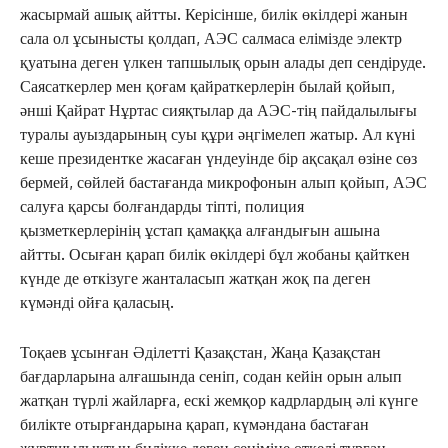
жасырмай ашық айтты. Керісінше, билік өкілдері жанын
сала ол ұсынысты қолдап, АЭС салмаса елімізде электр
қуатына деген үлкен тапшылық орын алады деп сендіруде.
Саясаткерлер мен қоғам қайраткерлерін былай қойып,
әнші Қайрат Нұртас сияқтылар да АЭС-тің пайдалылығы
туралы ауыздарының суы құри әңгімелеп жатыр. Ал күні
кеше президентке жасаған үндеуінде бір ақсақал өзіне сөз
бермей, сөйлей бастағанда микрофонын алып қойып, АЭС
салуға қарсы болғандарды тіпті, полиция
қызметкерлерінің ұстап қамаққа алғандығын ашына
айтты. Осыған қарап билік өкілдері бұл жобаны қайткен
күнде де өткізуге жанталасып жатқан жоқ па деген
күмәнді ойға қаласың.
Тоқаев ұсынған Әділетті Қазақстан, Жаңа Қазақстан
бағдарларына алғашында сеніп, содан кейін орын алып
жатқан түрлі жайларға, ескі жемқор кадрлардың әлі күнге
билікте отырғандарына қарап, күмәндана бастаған
жұртшылықтың билікке деген сеніміне өткелі тұрған