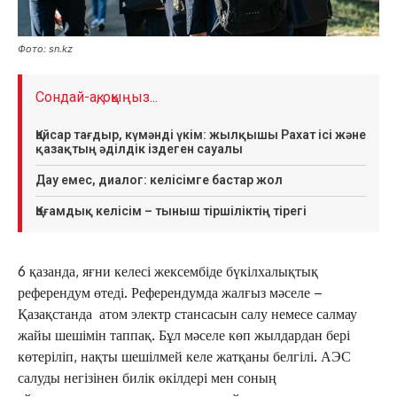
Фото: sn.kz
Сондай-ақ, оқыңыз...
Қайсар тағдыр, күмәнді үкім: жылқышы Рахат ісі және
қазақтың әділдік іздеген сауалы
Дау емес, диалог: келісімге бастар жол
Қоғамдық келісім – тыныш тіршіліктің тірегі
6 қазанда, яғни келесі жексембіде бүкілхалықтық
референдум өтеді. Референдумда жалғыз мәселе –
Қазақстанда атом электр стансасын салу немесе салмау
жайы шешімін таппақ. Бұл мәселе көп жылдардан бері
көтеріліп, нақты шешілмей келе жатқаны белгілі. АЭС
салуды негізінен билік өкілдері мен соның