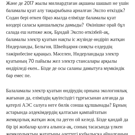
Және де 2017 жылы милиардтаған ақшаны шашып не үшін
баламалы қуат алу тақырыбына арналған Экспо өткіздік?
Содан бері өткен біраз жылда елімізде баламалы қуат
көздері саласы қаншалықты дамыды? Өкінішке орай бұл
салада еш нәтиже жоқ. Бұндай Экспо өткізбей-ақ,
баламалы электр қуатын нақты іс жүзінде өндіріп жатқан
Нидерланды, Бельгия, Швейцария сияқты елдердің
тәжірибесіне қараңыз. Мәселен, Нидерландыда электр
қуатының 70 пайызы жел электр стансалары арқылы
өндіріледі екен.. Бізде де осы саланы дамытуға мүмкіндік
бар емес пе.
Балаламалы электр қуатын өндірудің орнына экологиялық
жағынан да, еліміздің қауіпсіздігі тұрғысынан алғанда да
қатерлі АЭС салуға неге билік сонша құлшынады? Бұның
астарында әлдекімдердің қалтасын қампайтатын
жемқорлық жатқан жоқ па деген ой келеді. Бізде қандай да
бір ірі жобалар қолға алынса-ақ, соның тасасында үлкен
жемқорлықтың жататыны әдеттегі құбылысқа айналғанын