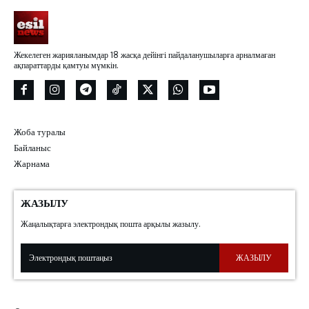
Жекелеген жарияланымдар 18 жасқа дейінгі пайдаланушыларға арналмаған
ақпараттарды қамтуы мүмкін.
Жоба туралы
Байланыс
Жарнама
ЖАЗЫЛУ
Жаңалықтарға электрондық пошта арқылы жазылу.
ЖАЗЫЛУ