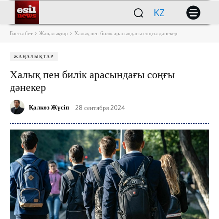
KZ
Басты бет
Жаңалықтар
Халық пен билік арасындағы соңғы дәнекер
ЖАҢАЛЫҚТАР
Халық пен билік арасындағы соңғы
дәнекер
Қалкөз Жүсіп
28 сентября 2024