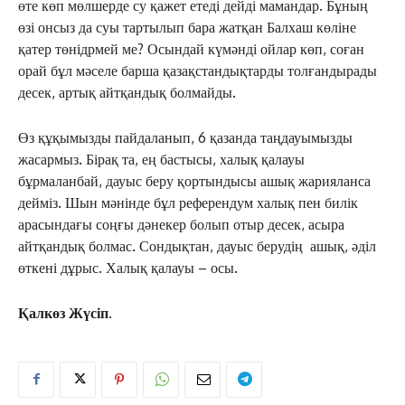
өте көп мөлшерде су қажет етеді дейді мамандар. Бұның
өзі онсыз да суы тартылып бара жатқан Балхаш көліне
қатер төнідрмей ме? Осындай күмәнді ойлар көп, соған
орай бұл мәселе барша қазақстандықтарды толғандырады
десек, артық айтқандық болмайды.
Өз құқымызды пайдаланып, 6 қазанда таңдауымызды
ЖАҢАЛЫҚТАР
жасармыз. Бірақ та, ең бастысы, халық қалауы
ОҚИҒА
бұрмаланбай, дауыс беру қортындысы ашық жарияланса
КӨЗҚАРАС
дейміз. Шын мәнінде бұл референдум халық пен билік
ЗЕРТТЕУ
арасындағы соңғы дәнекер болып отыр десек, асыра
айтқандық болмас. Сондықтан, дауыс берудің ашық, әділ
СҰХБАТ
өткені дұрыс. Халық қалауы – осы.
АРНАЙЫ ЖОБА
ӘЛЕУМЕТ
Қалкөз Жүсіп.
ҚҰҚЫҚ
ШЕЖІРЕ
ТЫЛСЫМ
ФОТО ДӘЙЕК