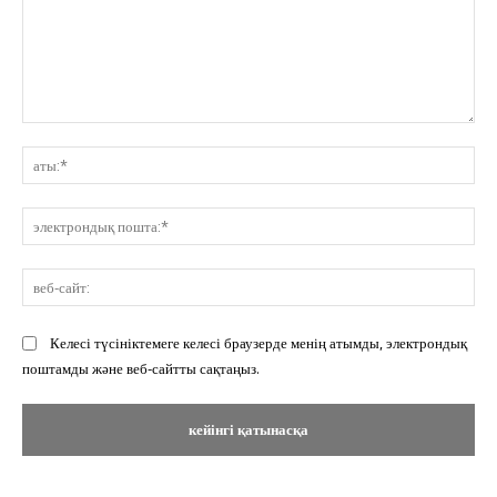
Пікір:
ат
эл
по
ве
сай
Келесі түсініктемеге келесі браузерде менің атымды, электрондық
поштамды және веб-сайтты сақтаңыз.