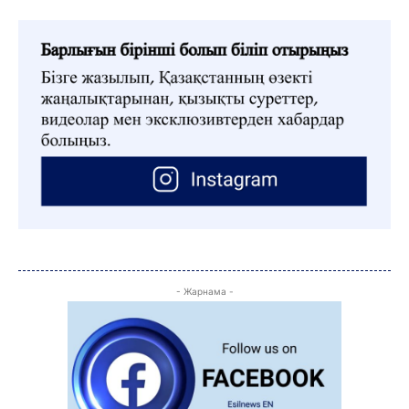
C
18.3
Kokshetau
Жоба туралы
Байланыс
Жарнама
- Жарнама -