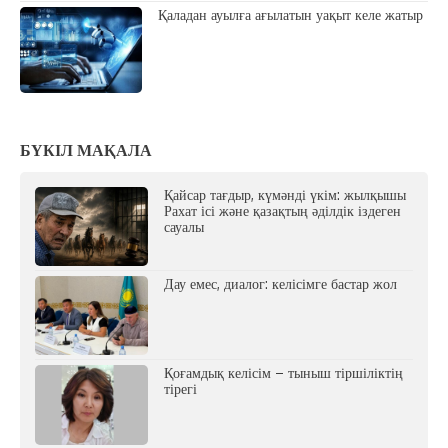
Қаладан ауылға ағылатын уақыт келе жатыр
БҮКІЛ МАҚАЛА
Қайсар тағдыр, күмәнді үкім: жылқышы
Рахат ісі және қазақтың әділдік іздеген
сауалы
Дау емес, диалог: келісімге бастар жол
Қоғамдық келісім – тыныш тіршіліктің
тірегі