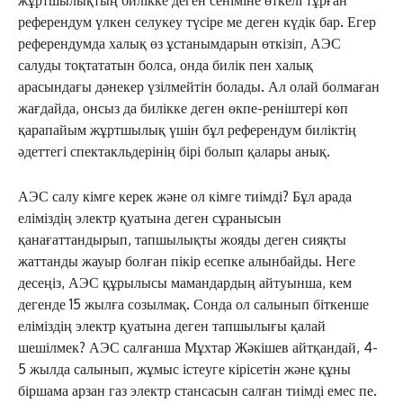
референдум үлкен селукеу түсіре ме деген күдік бар. Егер
референдумда халық өз ұстанымдарын өткізіп, АЭС
салуды тоқтататын болса, онда билік пен халық
арасындағы дәнекер үзілмейтін болады. Ал олай болмаған
жағдайда, онсыз да билікке деген өкпе-реніштері көп
қарапайым жұртшылық үшін бұл референдум биліктің
әдеттегі спектакльдерінің бірі болып қалары анық.
АЭС салу кімге керек және ол кімге тиімді? Бұл арада
еліміздің электр қуатына деген сұранысын
қанағаттандырып, тапшылықты жояды деген сияқты
жаттанды жауыр болған пікір есепке алынбайды. Неге
десеңіз, АЭС құрылысы мамандардың айтуынша, кем
дегенде 15 жылға созылмақ. Сонда ол салынып біткенше
еліміздің электр қуатына деген тапшылығы қалай
шешілмек? АЭС салғанша Мұхтар Жәкішев айтқандай, 4-
5 жылда салынып, жұмыс істеуге кірісетін және құны
біршама арзан газ электр стансасын салған тиімді емес пе.