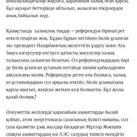
айналасындағылар жақтаса, қарапайым халық оған қарсы.
Бұл ақпарат беттерінде айтылып, жазылған пікірлерден
анық байқалып жүр.
Қазақстанда халықтық таңдау – референдум бірінші рет
өткелі отырған жоқ. Бұдан бұрын негізінен билік ұсынған
экс президент Назарбаевтың өкілеттігін ұзарту және Ата
Заңға өзгертулер енгізуге қатысты мәселелер халық
талқысына салынған болатын. Ол референдумдардың бәрі
де билік ұсынған ұстаным негізінде шешім қабылдаумен
аяқталғаны мәлім. Референдум деген аты болмаса, халық
өз ұстанымдарын сол арқылы өткізіп, билік ұсынысына
қарсы шығып, жеңіске жеткен кезі болмапты. Бұл жолы
қалай болмақ?
Әлеуметтік желілерде қарапайым азаматтарды былай
қойып, атом энергетикасы саласының білікті маманы, сол
сала қызметін ұзақ жылдар басқарған Мұхтар Жәкішев
сияқты азаматтардың өзі АЭС салудың тиімсіз екендігін