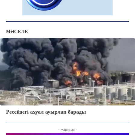
МӘСЕЛЕ
Ресейдегі ахуал ауырлап барады
- Жарнама -