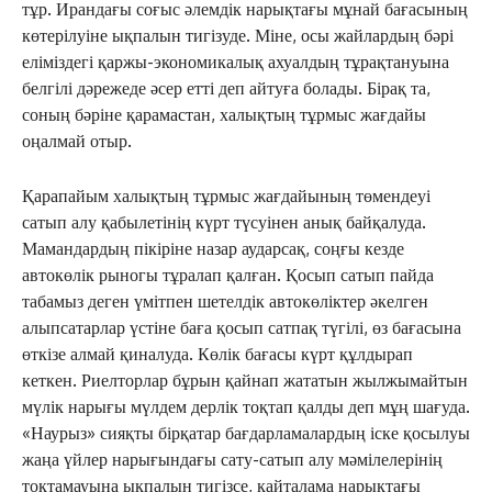
тұр. Ирандағы соғыс әлемдік нарықтағы мұнай бағасының
көтерілуіне ықпалын тигізуде. Міне, осы жайлардың бәрі
еліміздегі қаржы-экономикалық ахуалдың тұрақтануына
белгілі дәрежеде әсер етті деп айтуға болады. Бірақ та,
соның бәріне қарамастан, халықтың тұрмыс жағдайы
оңалмай отыр.
Қарапайым халықтың тұрмыс жағдайының төмендеуі
сатып алу қабылетінің күрт түсуінен анық байқалуда.
Мамандардың пікіріне назар аударсақ, соңғы кезде
автокөлік рыногы тұралап қалған. Қосып сатып пайда
табамыз деген үмітпен шетелдік автокөліктер әкелген
алыпсатарлар үстіне баға қосып сатпақ түгілі, өз бағасына
өткізе алмай қиналуда. Көлік бағасы күрт құлдырап
кеткен. Риелторлар бұрын қайнап жататын жылжымайтын
мүлік нарығы мүлдем дерлік тоқтап қалды деп мұң шағуда.
«Наурыз» сияқты бірқатар бағдарламалардың іске қосылуы
жаңа үйлер нарығындағы сату-сатып алу мәмілелерінің
тоқтамауына ықпалын тигізсе, қайталама нарықтағы