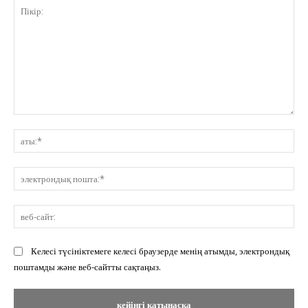
Пікір:
ат
эл
по
ве
сай
Келесі түсініктемеге келесі браузерде менің атымды, электрондық
поштамды және веб-сайтты сақтаңыз.