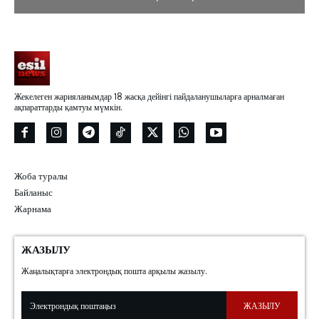
Жекелеген жарияланымдар 18 жасқа дейінгі пайдаланушыларға арналмаған
ақпараттарды қамтуы мүмкін.
Жоба туралы
Байланыс
Жарнама
ЖАЗЫЛУ
Жаңалықтарға электрондық пошта арқылы жазылу.
ЖАЗЫЛУ