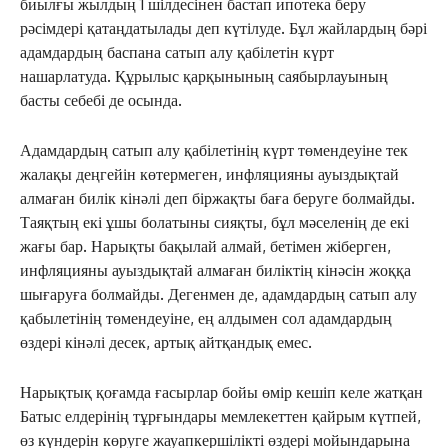
биылғы жылдың 1 шілдесінен бастап ипотека беру
рәсімдері қатаңдатылады деп күтілуде. Бұл жайлардың бәрі
адамдардың баспана сатып алу қабілетін күрт
нашарлатуда. Құрылыс қарқынының саябырлауының
басты себебі де осында.
Адамдардың сатып алу қабілетінің күрт төмендеуіне тек
жалақы деңгейін көтермеген, инфляцияны ауыздықтай
алмаған билік кінәлі деп біржақты баға беруге болмайды.
Таяқтың екі ұшы болатыны сияқты, бұл мәселенің де екі
жағы бар. Нарықты бақылай алмай, бетімен жіберген,
инфляцияны ауыздықтай алмаған биліктің кінәсін жоққа
шығаруға болмайды. Дегенмен де, адамдардың сатып алу
қабылетінің төмендеуіне, ең алдымен сол адамдардың
өздері кінәлі десек, артық айтқандық емес.
Нарықтық қоғамда ғасырлар бойы өмір кешіп келе жатқан
Батыс елдерінің тұрғындары мемлекеттен қайрым күтпей,
өз күндерін көруге жауапкершілікті өздері мойындарына