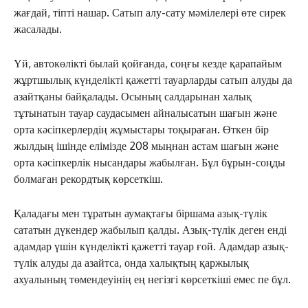
жағдай, тіпті нашар. Сатып алу-сату мәмілелері өте сирек
жасалады.
Үй, автокөлікті былай қойғанда, соңғы кезде қарапайым
жұртшылық күнделікті қажетті тауарларды сатып алуды да
азайтқаны байқалады. Осының салдарынан халық
тұтынатын тауар саудасымен айналысатын шағын және
орта кәсіпкерлердің жұмыстары тоқыраған. Өткен бір
жылдың ішінде елімізде 208 мыңнан астам шағын және
орта кәсіпкерлік нысандары жабылған. Бұл бұрын-соңды
болмаған рекордтық көрсеткіш.
Қаладағы мен тұратын аумақтағы біршама азық-түлік
сататын дүкендер жабылып қалды. Азық-түлік деген енді
адамдар үшін күнделікті қажетті тауар ғой. Адамдар азық-
түлік алуды да азайтса, онда халықтың қаржылық
ахуалының төмендеуінің ең негізгі көрсеткіші емес пе бұл.