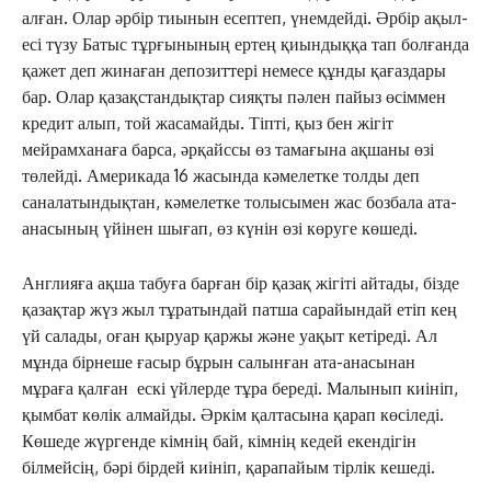
алған. Олар әрбір тиынын есептеп, үнемдейді. Әрбір ақыл-
есі түзу Батыс тұрғынының ертең қиындыққа тап болғанда
қажет деп жинаған депозиттері немесе құнды қағаздары
бар. Олар қазақстандықтар сияқты пәлен пайыз өсіммен
кредит алып, той жасамайды. Тіпті, қыз бен жігіт
мейрамханаға барса, әрқайссы өз тамағына ақшаны өзі
төлейді. Америкада 16 жасында кәмелетке толды деп
саналатындықтан, кәмелетке толысымен жас бозбала ата-
анасының үйінен шығап, өз күнін өзі көруге көшеді.
Англияға ақша табуға барған бір қазақ жігіті айтады, бізде
қазақтар жүз жыл тұратындай патша сарайындай етіп кең
үй салады, оған қыруар қаржы және уақыт кетіреді. Ал
мұнда бірнеше ғасыр бұрын салынған ата-анасынан
мұраға қалған ескі үйлерде тұра береді. Малынып киініп,
қымбат көлік алмайды. Әркім қалтасына қарап көсіледі.
Көшеде жүргенде кімнің бай, кімнің кедей екендігін
білмейсің, бәрі бірдей киініп, қарапайым тірлік кешеді.