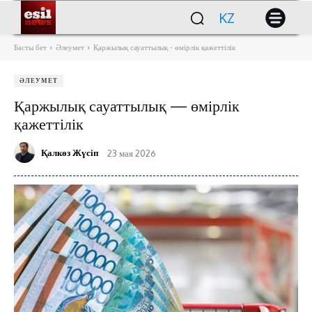
KZ
Басты бет
Әлеумет
Қаржылық сауаттылық - өмірлік қажеттілік
ӘЛЕУМЕТ
Қаржылық сауаттылық — өмірлік
қажеттілік
Қалкөз Жүсіп
23 мая 2026