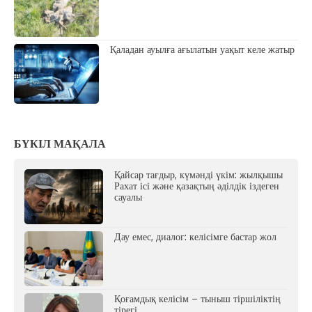
Қаладан ауылға ағылатын уақыт келе жатыр
БҮКІЛ МАҚАЛА
Қайсар тағдыр, күмәнді үкім: жылқышы
Рахат ісі және қазақтың әділдік іздеген
сауалы
Дау емес, диалог: келісімге бастар жол
Қоғамдық келісім – тыныш тіршіліктің
тірегі