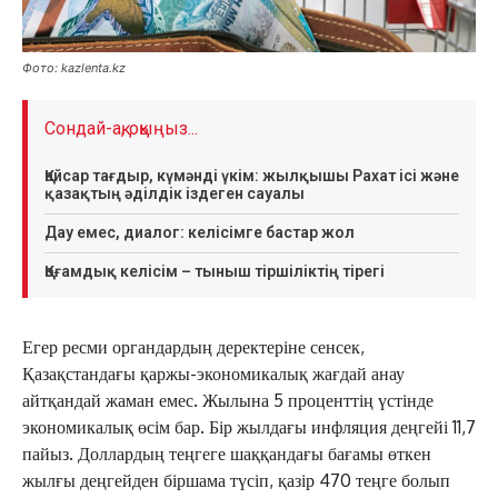
Фото: kazlenta.kz
Сондай-ақ, оқыңыз...
Қайсар тағдыр, күмәнді үкім: жылқышы Рахат ісі және
қазақтың әділдік іздеген сауалы
Дау емес, диалог: келісімге бастар жол
Қоғамдық келісім – тыныш тіршіліктің тірегі
Егер ресми органдардың деректеріне сенсек,
Қазақстандағы қаржы-экономикалық жағдай анау
айтқандай жаман емес. Жылына 5 проценттің үстінде
экономикалық өсім бар. Бір жылдағы инфляция деңгейі 11,7
пайыз. Доллардың теңгеге шаққандағы бағамы өткен
жылғы деңгейден біршама түсіп, қазір 470 теңге болып