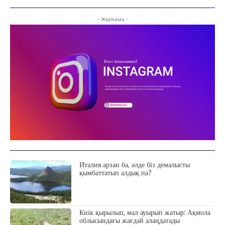
- Жарнама -
Италия арзан ба, әлде біз демалысты
қымбаттатып алдық па?
Киік қырылып, мал ауырып жатыр: Ақмола
облысындағы жағдай алаңдатады