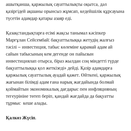
ашытқанша, қаржылық сауаттылықты оқытса, дәл
ФОТО ДӘЙЕК
қазіргідей ақшаны орынсыз жұмсап, кедейшілік құрсауына
түсетін адамдар қатары азаяр еді.
C
20.5
Kokshetau
Қазақстандықтарға есімі жақсы танымал кәсіпкер
Жоба туралы
Байланыс
Жарнама
Марғұлан Сейсембай: бақуаттылыққа жетудің жалғыз
тәсілі – инвестиция, табыс көлеміне қарамай адам ай
сайын табысының кем дегенде он пайызын
инвестициялап отырса, біраз жылдан соң міндетті түрде
бақуаттылыққа қол жеткізеді» дейді. Қазір адамдарға
қаржылық сауаттылық ауадай қажет. Өйткені, қаржылық
жағынан білімді адам ғана нарық жағдайында болмай
қоймайтын экономикалық дағдарыс пен инфляцияның
тегеурініне төтеп беріп, қандай жағдайда да бақуатты
тұрмыс кеше алады.
Қалкөз Жүсіп.