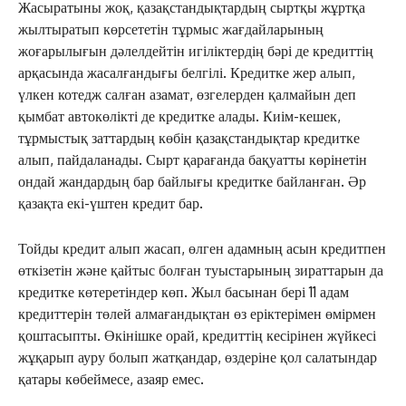
Жасыратыны жоқ, қазақстандықтардың сыртқы жұртқа
жылтыратып көрсететін тұрмыс жағдайларының
жоғарылығын дәлелдейтін игіліктердің бәрі де кредиттің
арқасында жасалғандығы белгілі. Кредитке жер алып,
үлкен котедж салған азамат, өзгелерден қалмайын деп
қымбат автокөлікті де кредитке алады. Киім-кешек,
тұрмыстық заттардың көбін қазақстандықтар кредитке
алып, пайдаланады. Сырт қарағанда бақуатты көрінетін
ондай жандардың бар байлығы кредитке байланған. Әр
қазақта екі-үштен кредит бар.
Тойды кредит алып жасап, өлген адамның асын кредитпен
өткізетін және қайтыс болған туыстарының зираттарын да
кредитке көтеретіндер көп. Жыл басынан бері 11 адам
кредиттерін төлей алмағандықтан өз еріктерімен өмірмен
қоштасыпты. Өкінішке орай, кредиттің кесірінен жүйкесі
жұқарып ауру болып жатқандар, өздеріне қол салатындар
қатары көбеймесе, азаяр емес.