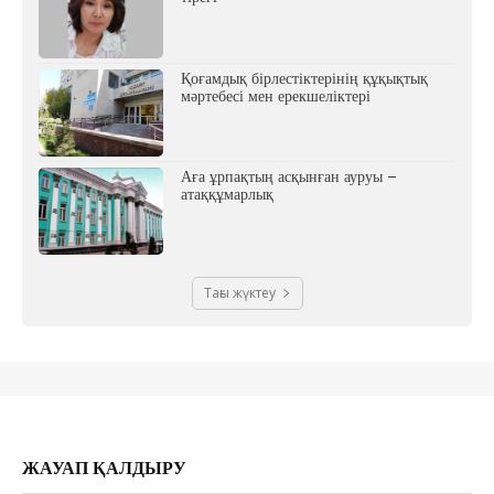
Қоғамдық бірлестіктерінің құқықтық
мәртебесі мен ерекшеліктері
Аға ұрпақтың асқынған ауруы –
атаққұмарлық
Тағы жүктеу
ЖАУАП ҚАЛДЫРУ