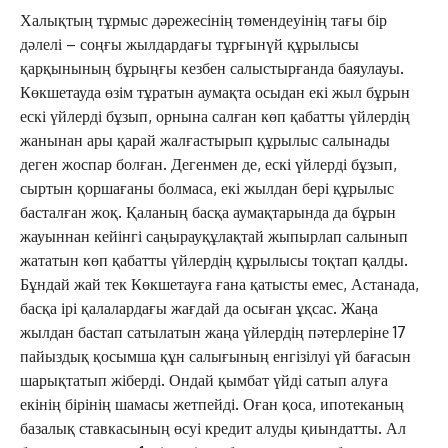
Халықтың тұрмыс дәрежесінің төмендеуінің тағы бір
дәлелі – соңғы жылдардағы тұрғынүй құрылысы
қарқынының бұрыңғы кезбен салыстырғанда баяулауы.
Көкшетауда өзім тұратын аумақта осыдан екі жыл бұрын
ескі үйлерді бұзып, орнына салған көп қабатты үйлердің
жанынан ары қарай жалғастырып құрылыс салынады
деген жоспар болған. Дегенмен де, ескі үйлерді бұзып,
сыртын қоршағаны болмаса, екі жылдан бері құрылыс
басталған жоқ. Қаланың басқа аумақтарында да бұрын
жауыннан кейінгі саңырауқұлақтай жыпырлап салынып
жататын көп қабатты үйлердің құрылысы тоқтап қалды.
Бұндай жай тек Көкшетауға ғана қатысты емес, Астанада,
басқа ірі қалалардағы жағдай да осыған ұқсас. Жаңа
жылдан бастап сатылатын жаңа үйлердің пәтерлеріне 17
пайыздық қосымша құн салығының енгізілуі үй бағасын
шарықтатып жіберді. Ондай қымбат үйді сатып алуға
екінің бірінің шамасы жетпейді. Оған қоса, ипотеканың
базалық ставкасының өсуі кредит алуды қиындатты. Ал