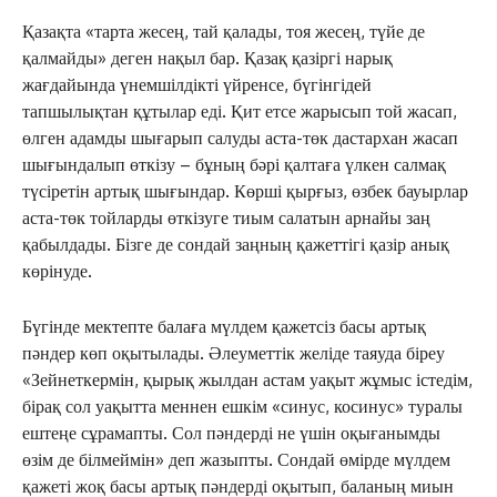
Қазақта «тарта жесең, тай қалады, тоя жесең, түйе де
қалмайды» деген нақыл бар. Қазақ қазіргі нарық
жағдайында үнемшілдікті үйренсе, бүгінгідей
тапшылықтан құтылар еді. Қит етсе жарысып той жасап,
өлген адамды шығарып салуды аста-төк дастархан жасап
шығындалып өткізу – бұның бәрі қалтаға үлкен салмақ
түсіретін артық шығындар. Көрші қырғыз, өзбек бауырлар
ЖАҢАЛЫҚТАР
аста-төк тойларды өткізуге тиым салатын арнайы заң
ОҚИҒА
қабылдады. Бізге де сондай заңның қажеттігі қазір анық
көрінуде.
КӨЗҚАРАС
ЗЕРТТЕУ
Бүгінде мектепте балаға мүлдем қажетсіз басы артық
СҰХБАТ
пәндер көп оқытылады. Әлеуметтік желіде таяуда біреу
АРНАЙЫ ЖОБА
«Зейнеткермін, қырық жылдан астам уақыт жұмыс істедім,
ӘЛЕУМЕТ
бірақ сол уақытта меннен ешкім «синус, косинус» туралы
ҚҰҚЫҚ
ештеңе сұрамапты. Сол пәндерді не үшін оқығанымды
өзім де білмеймін» деп жазыпты. Сондай өмірде мүлдем
ШЕЖІРЕ
қажеті жоқ басы артық пәндерді оқытып, баланың миын
ТЫЛСЫМ